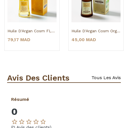
Huile D'Argan Cosm FLR ORG 50 ML
Huile D'Argan Cosm Org 30 ML
79,17 MAD
45,00 MAD
Avis Des Clients
Tous Les Avis
Résumé
0
star_border
star_border
star_border
star_border
star_border
(0 Avis des clients)