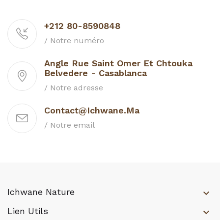
+212 80-8590848
/ Notre numéro
Angle Rue Saint Omer Et Chtouka
Belvedere - Casablanca
/ Notre adresse
Contact@ichwane.ma
/ Notre email
Ichwane Nature
keyboard_arrow_down
Lien Utils
keyboard_arrow_down