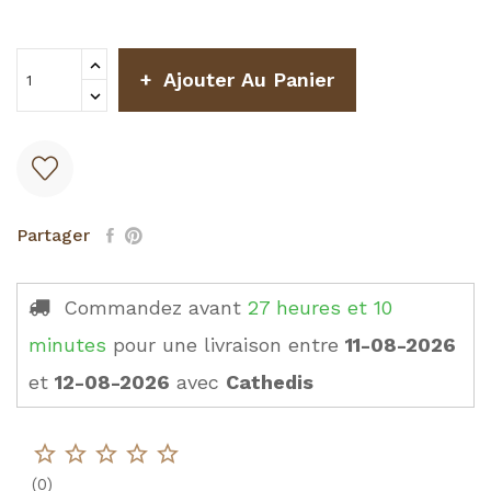
Ajouter Au Panier
Partager
Commandez avant
27 heures et 10
minutes
pour une livraison
entre
11-08-2026
et
12-08-2026
avec
Cathedis
star_border
star_border
star_border
star_border
star_border
(
0
)