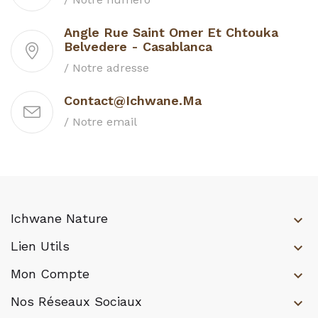
Angle Rue Saint Omer Et Chtouka
Belvedere - Casablanca
/ Notre adresse
Contact@ichwane.ma
/ Notre email
Ichwane Nature
keyboard_arrow_down
Lien Utils
keyboard_arrow_down
Mon Compte
keyboard_arrow_down
Nos Réseaux Sociaux
keyboard_arrow_down