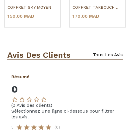
COFFRET SKY MOYEN
COFFRET TARBOUCH MAROCAIN
150,00 MAD
170,00 MAD
Avis Des Clients
Tous Les Avis
Résumé
0
star_border
star_border
star_border
star_border
star_border
(0 Avis des clients)
Sélectionnez une ligne ci-dessous pour filtrer
les avis.
star
star
star
star
star
5
(0)