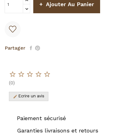
Ajouter Au Panier
Partager
star_border
star_border
star_border
star_border
star_border
(
0
)
Ecrire un avis
edit
Paiement sécurisé
Garanties livraisons et retours