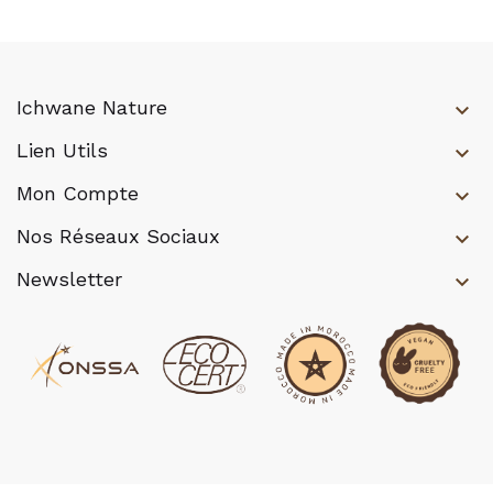
Ichwane Nature
keyboard_arrow_down
Lien Utils
keyboard_arrow_down
Mon Compte
keyboard_arrow_down
Nos Réseaux Sociaux
keyboard_arrow_down
Newsletter
keyboard_arrow_down