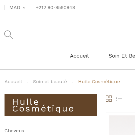
MAD
+212 80-8590848
expand_more
Accueil
Soin Et B
Accueil
Soin et beauté
Huile Cosmétique
Huile
Cosmétique
Cheveux