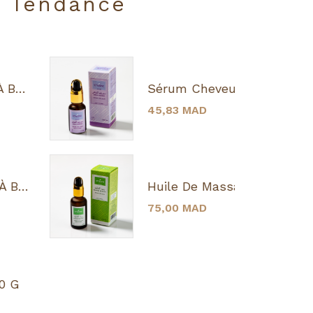
Tendance
Sérum Cheveux À Base D'Huile D'Argan 15 ML
45,83 MAD
Huile De Massage À Base D'Argan 30 ML
75,00 MAD